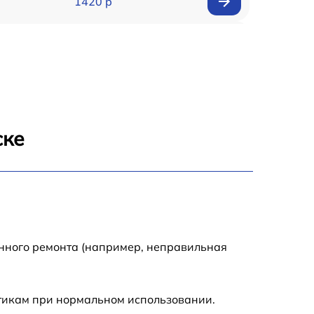
1420 р
840 р
1310 р
1870 р
ске
400 р
400 р
1290 р
енного ремонта (например, неправильная
1930 р
стикам при нормальном использовании.