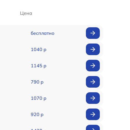
Цена
бесплатно
1040 р
1145 р
790 р
1070 р
920 р