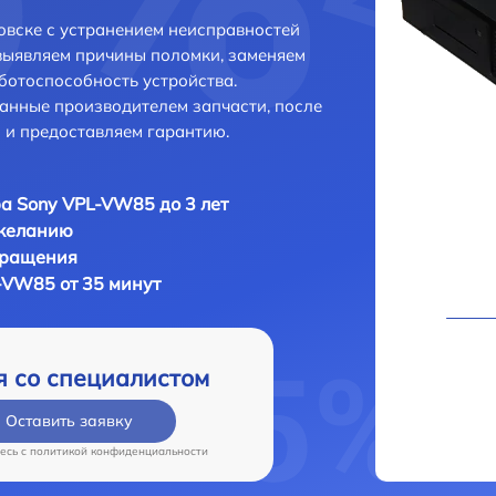
вске с устранением неисправностей
выявляем причины поломки, заменяем
ботоспособность устройства.
анные производителем запчасти, после
 и предоставляем гарантию.
а Sony VPL-VW85 до 3 лет
 желанию
бращения
-VW85 от 35 минут
я со специалистом
Оставить заявку
есь c
политикой конфиденциальности