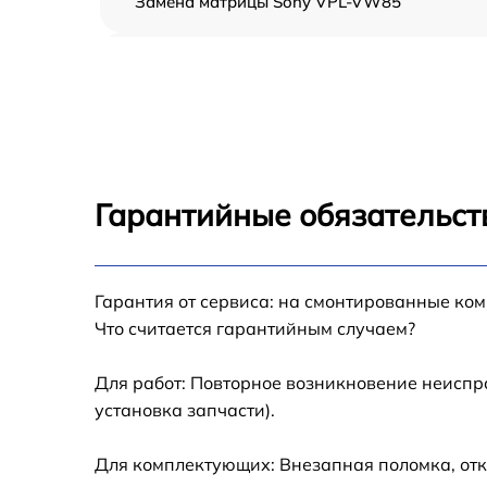
Замена матрицы Sony VPL-VW85
Замена блока питания Sony VPL-VW85
Ремонт блока управления Sony VPL-VW85
Замена блока розжига Sony VPL-VW85
Гарантийные обязательст
Замена фильтра Sony VPL-VW85
Замена колеса цветофильтров Sony VPL-
Гарантия от сервиса: на смонтированные ко
VW85
Что считается гарантийным случаем?
Замена светодиода Sony VPL-VW85
Для работ: Повторное возникновение неиспр
установка запчасти).
Ремонт системной платы Sony VPL-VW85
Для комплектующих: Внезапная поломка, отк
Перепрошивка, восстановление ПО Sony