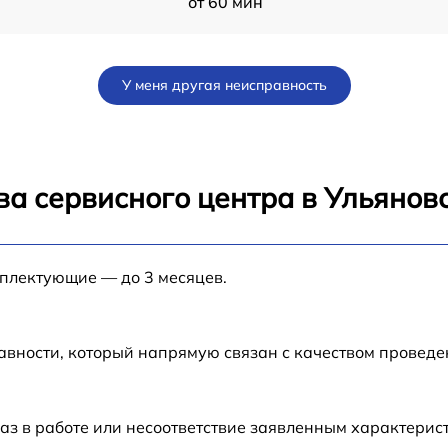
от 60 мин
от 60 мин
У меня другая неисправность
от 60 мин
от 60 мин
ва сервисного центра в Ульянов
от 60 мин
мплектующие — до 3 месяцев.
от 60 мин
от 60 мин
авности, который напрямую связан с качеством провед
от 60 мин
аз в работе или несоответствие заявленным характери