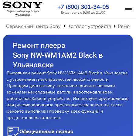
+7 (800) 301-34-05
Сервисный центр Sony
в
Ежедневно с 9:00 до 21:00
Ульяновске
Сервисный центр Sony
Каталог устройств
Ремонт
Ремонт плеера
Sony NW-WM1AM2 Black в
Ульяновске
Выполняем ремонт Sony NW-WM1AM2 Black в Ульяновске
с устранением неисправностей любой сложности.
Проводим диагностику, выявляем причины поломки,
заменяем неисправные детали и восстанавливаем
работоспособность устройства. Используем оригинальные
или рекомендованные производителем запчасти, после
ремонта выполняем проверку всех функций и
предоставляем гарантию.
Официальный сервис