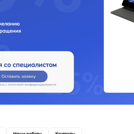
 желанию
бращения
я со специалистом
Оставить заявку
есь c
политикой конфиденциальности
Наши работы
Контакты