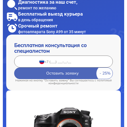
Диагностика за наш счет,
ремонт по желанию
Бесплатный выезд курьера
в день обращения
Срочный ремонт
фотоаппарата Sony A99 от 35 минут
Бесплатная консультация со
специалистом
Оставить заявку
Нажимая на кнопку "Оставить заявку" Вы соглашаетесь c
политикой
конфиденциальности