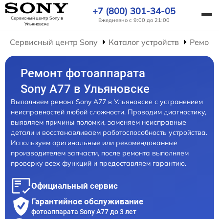
+7 (800) 301-34-05
Сервисный центр Sony
в
Ежедневно с 9:00 до 21:00
Ульяновске
Сервисный центр Sony
Каталог устройств
Ремонт
Ремонт фотоаппарата
Sony A77 в Ульяновске
Выполняем ремонт Sony A77 в Ульяновске с устранением
неисправностей любой сложности. Проводим диагностику,
выявляем причины поломки, заменяем неисправные
детали и восстанавливаем работоспособность устройства.
Используем оригинальные или рекомендованные
производителем запчасти, после ремонта выполняем
проверку всех функций и предоставляем гарантию.
Официальный сервис
Гарантийное обслуживание
фотоаппарата Sony A77 до 3 лет