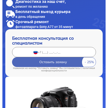
Диагностика за наш счет,
ремонт по желанию
Бесплатный выезд курьера
в день обращения
Срочный ремонт
фотоаппарата Sony A77 от 35 минут
Бесплатная консультация со
специалистом
Оставить заявку
Нажимая на кнопку "Оставить заявку" Вы соглашаетесь c
политикой
конфиденциальности