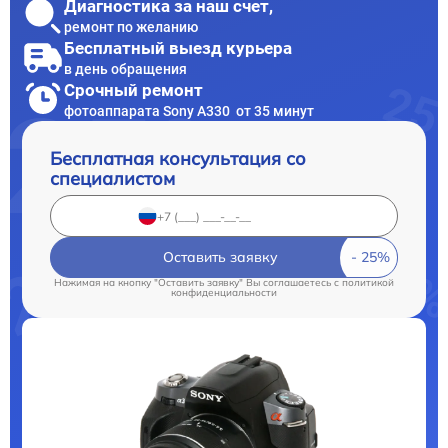
Диагностика за наш счет,
ремонт по желанию
Бесплатный выезд курьера
в день обращения
Срочный ремонт
фотоаппарата Sony A330 от 35 минут
Бесплатная консультация со
специалистом
Оставить заявку
Нажимая на кнопку "Оставить заявку" Вы соглашаетесь c
политикой
конфиденциальности